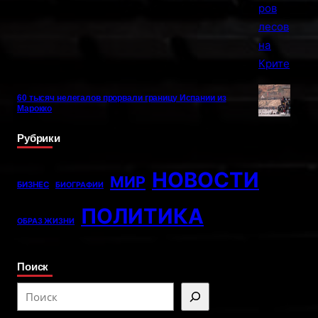
60 тысяч нелегалов прорвали границу Испании из
Марокко
Рубрики
НОВОСТИ
МИР
БИЗНЕС
БИОГРАФИИ
ПОЛИТИКА
ОБРАЗ ЖИЗНИ
Поиск
S
e