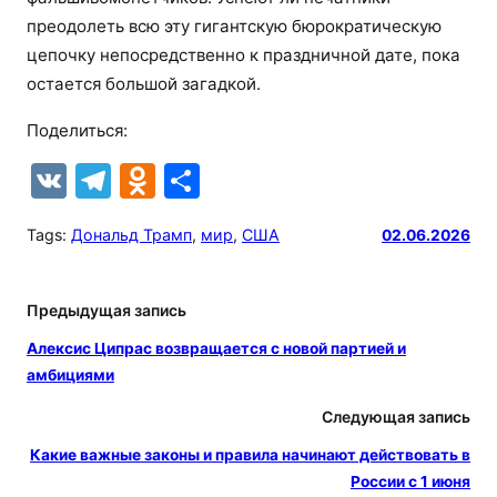
преодолеть всю эту гигантскую бюрократическую
цепочку непосредственно к праздничной дате, пока
остается большой загадкой.
Поделиться:
V
T
O
О
K
el
d
т
Tags:
Дональд Трамп
, 
мир
, 
США
02.06.2026
e
n
п
gr
o
р
Предыдущая запись
a
kl
а
m
a
в
Алексис Ципрас возвращается с новой партией и
амбициями
s
и
s
т
Следующая запись
ni
ь
Какие важные законы и правила начинают действовать в
России с 1 июня