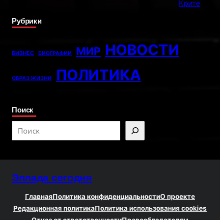
Рубрики
НОВОСТИ
МИР
БИЗНЕС
БИОГРАФИИ
ПОЛИТИКА
ОБРАЗ ЖИЗНИ
Поиск
S
e
a
r
Эллада сегодня
c
h
Главная
Политика конфиденциальности
О проекте
Редакционная политика
Политика использования cookies