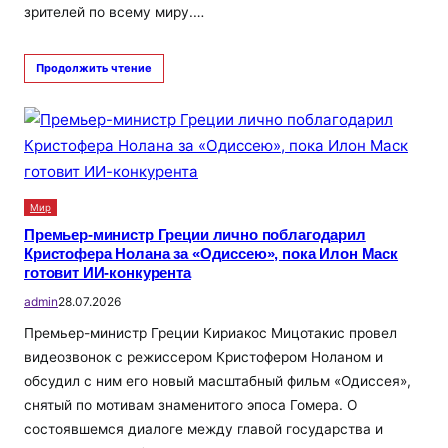
зрителей по всему миру.…
Продолжить чтение
Мир
Премьер-министр Греции лично поблагодарил
Кристофера Нолана за «Одиссею», пока Илон Маск
готовит ИИ-конкурента
admin
28.07.2026
Премьер-министр Греции Кириакос Мицотакис провел
видеозвонок с режиссером Кристофером Ноланом и
обсудил с ним его новый масштабный фильм «Одиссея»,
снятый по мотивам знаменитого эпоса Гомера. О
состоявшемся диалоге между главой государства и