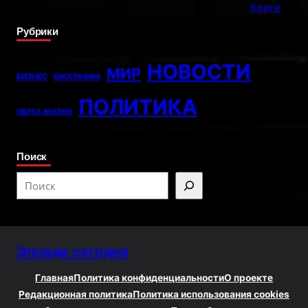
Рубрики
НОВОСТИ
МИР
БИЗНЕС
БИОГРАФИИ
ПОЛИТИКА
ОБРАЗ ЖИЗНИ
Поиск
S
e
a
r
Эллада сегодня
c
h
Главная
Политика конфиденциальности
О проекте
Редакционная политика
Политика использования cookies