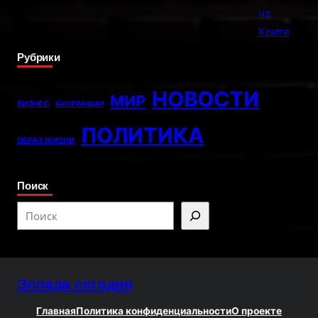
Рубрики
НОВОСТИ
МИР
БИЗНЕС
БИОГРАФИИ
ПОЛИТИКА
ОБРАЗ ЖИЗНИ
Поиск
S
e
a
r
Эллада сегодня
c
h
Главная
Политика конфиденциальности
О проекте