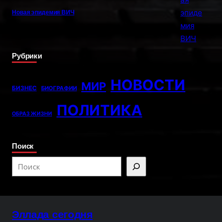
Новая эпидемия ВИЧ
Рубрики
НОВОСТИ
МИР
БИЗНЕС
БИОГРАФИИ
ПОЛИТИКА
ОБРАЗ ЖИЗНИ
Поиск
S
e
a
r
Эллада сегодня
c