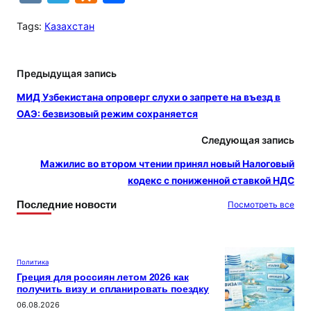
K
el
d
т
Tags:
Казахстан
e
n
п
gr
o
р
Предыдущая запись
a
kl
а
m
a
в
МИД Узбекистана опроверг слухи о запрете на въезд в
ОАЭ: безвизовый режим сохраняется
s
и
s
т
Следующая запись
ni
ь
Мажилис во втором чтении принял новый Налоговый
кодекс с пониженной ставкой НДС
ki
Последние новости
Посмотреть все
Политика
Греция для россиян летом 2026 как
получить визу и спланировать поездку
06.08.2026