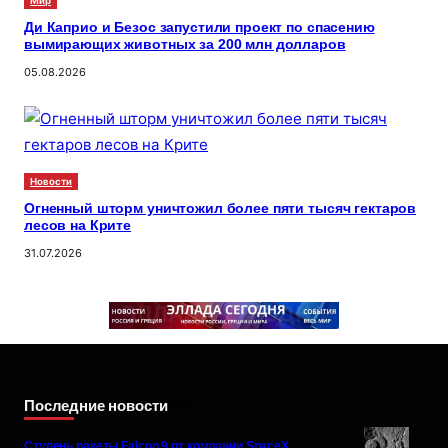
Мир
Ди Каприо и Безос запустили проект по спасению
вымирающих животных за 200 млн долларов
05.08.2026
Новости
Огненный шторм уничтожил более пяти тысяч гектаров
лесов на Крите
31.07.2026
Последние новости
Ступень ракеты Falcon 9 от компании SpaceX