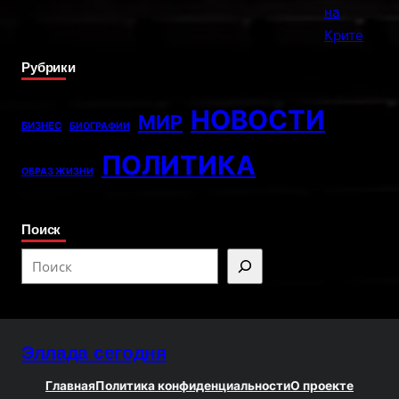
Рубрики
НОВОСТИ
МИР
БИЗНЕС
БИОГРАФИИ
ПОЛИТИКА
ОБРАЗ ЖИЗНИ
Поиск
S
e
a
r
Эллада сегодня
c
h
Главная
Политика конфиденциальности
О проекте