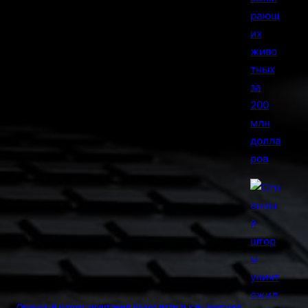
Огненный шторм уничтожил более пяти тысяч гектаров