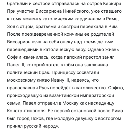
братьями и сестрой отправилась на остров Керкира.
При участии Виссариона Никейского, уже ставшего
к тому моменту католическим кардиналом в Риме,
Зоя с отцом, братьями и сестрой переехала в Рим.
После преждевременной кончины ее родителей
Виссарион взял на себя опеку над тремя детьми,
перешедшими в католическую веру. Однако жизнь
Софии изменилась, когда папский престол занял
Павел II, который хотел, чтобы она заключила
политический брак. Принцессу сосватали
московскому князю Ивану III, надеясь, что
православная Русь перейдёт в католичество. Софью,
происходившую из византийской императорской
семьи, Павел отправил в Москву как наследницу
Константинополя. Ее первой остановкой после Рима
был город Псков, где молодую девушку с восторгом
принял русский народ».