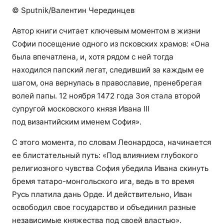
© Sputnik/Валентин Черединцев
Автор книги считает ключевым моментом в жизни
Софии посещение одного из псковских храмов: «Она
была впечатлена, и, хотя рядом с ней тогда
находился папский легат, следивший за каждым ее
шагом, она вернулась в православие, пренебрегая
волей папы. 12 ноября 1472 года Зоя стала второй
супругой московского князя Ивана III
под византийским именем София».
С этого момента, по словам Леонардоса, начинается
ее блистательный путь: «Под влиянием глубокого
религиозного чувства София убедила Ивана скинуть
бремя татаро-монгольского ига, ведь в то время
Русь платила дань Орде. И действительно, Иван
освободил свое государство и объединил разные
независимые княжества под своей властью».