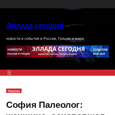
Перейти
к
содержимому
Эллада сегодня
новости и события в России, Греции и мире
Политика
София Палеолог: