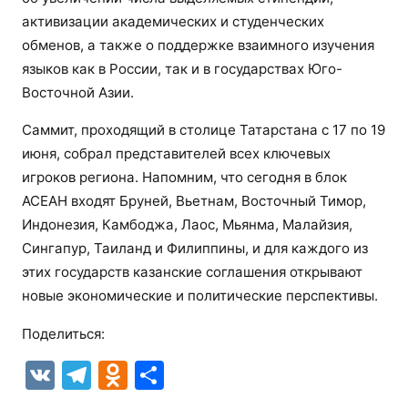
активизации академических и студенческих
обменов, а также о поддержке взаимного изучения
языков как в России, так и в государствах Юго-
Восточной Азии.
Саммит, проходящий в столице Татарстана с 17 по 19
июня, собрал представителей всех ключевых
игроков региона. Напомним, что сегодня в блок
АСЕАН входят Бруней, Вьетнам, Восточный Тимор,
Индонезия, Камбоджа, Лаос, Мьянма, Малайзия,
Сингапур, Таиланд и Филиппины, и для каждого из
этих государств казанские соглашения открывают
новые экономические и политические перспективы.
Поделиться:
V
T
O
О
K
el
d
т