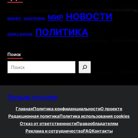
НОВОСТИ
МИР
БИЗНЕС
БИОГРАФИИ
ПОЛИТИКА
ОБРАЗ ЖИЗНИ
Поиск
S
e
a
r
Эллада сегодня
c
h
Главная
Политика конфиденциальности
О проекте
Редакционная политика
Политика использования cookies
Отказ от ответственности
Правообладателям
Реклама и сотрудничество
FAQ
Контакты