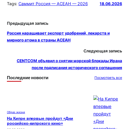
Tags:
Саммит Россия — АСЕАН — 2026
18.06.2026
e
n
п
gr
o
р
Предыдущая запись
a
kl
а
m
a
в
Россия наращивает экспорт удобрений, лекарств и
мирного атома в страны АСЕАН
s
и
s
т
Следующая запись
ni
ь
CENTCOM объявил о снятии морской блокады Ирана
после подписания исторического соглашения
ki
Последние новости
Посмотреть все
Образ жизни
На Кипре впервые пройдут «Дни
российско-кипрского кино»