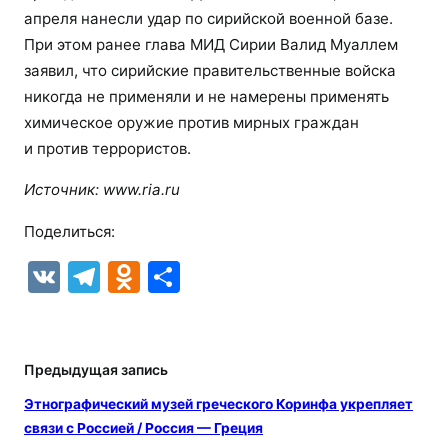
апреля нанесли удар по сирийской военной базе.
При этом ранее глава МИД Сирии Валид Муаллем
заявил, что сирийские правительственные войска
никогда не применяли и не намерены применять
химическое оружие против мирных граждан
и против террористов.
Источник:
www.ria.ru
Поделиться:
V
T
O
О
K
el
d
т
e
n
п
gr
o
р
Предыдущая запись
a
kl
а
Этнографический музей греческого Коринфа укрепляет
m
a
в
связи с Россией / Россия — Греция