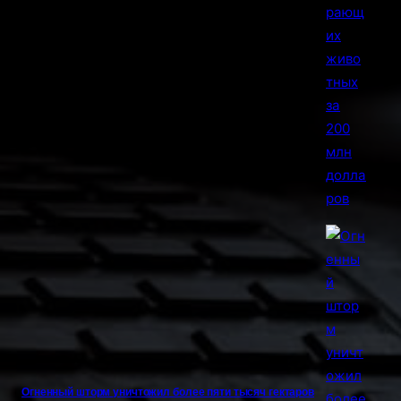
Огненный шторм уничтожил более пяти тысяч гектаров