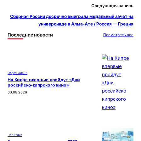
s
и
Следующая запись
s
т
Сборная России досрочно выиграла медальный зачет на
ni
ь
универсиаде в Алма-Ате / Россия — Греция
ki
Последние новости
Посмотреть все
Образ жизни
На Кипре впервые пройдут «Дни
российско-кипрского кино»
06.08.2026
Политика