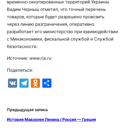
временно оккупированных территорий Украины
Вадим Черныш отметил, что точный перечень
товаров, которые будет разрешено провозить
через линию разграничения, оперативно
разработает его министерство при взаимодействии
с Минэкономики, фискальной службой и Службой
безопасности.
Источник: www.ria.ru
Поделиться:
V
T
O
О
K
el
d
т
e
n
п
gr
o
р
Предыдущая запись
a
kl
а
История Мавзолея Ленина / Россия — Греция