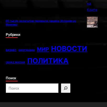
60 тысяч нелегалов прорвали границу Испании из
Марокко
Рубрики
НОВОСТИ
МИР
БИЗНЕС
БИОГРАФИИ
ПОЛИТИКА
ОБРАЗ ЖИЗНИ
Поиск
S
e
a
r