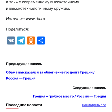
а также современному высокоточному
и высокотехнологичному оружию.
Источник:
www.ria.ru
Поделиться:
V
T
O
О
K
el
d
т
e
n
п
gr
o
р
Предыдущая запись
a
kl
а
Обама высказался за облегчение госдолга Греции /
m
a
в
Россия — Греция
s
и
Следующая запись
s
т
Греция – грибное место / Россия — Греция
ni
ь
Последние новости
Посмотреть все