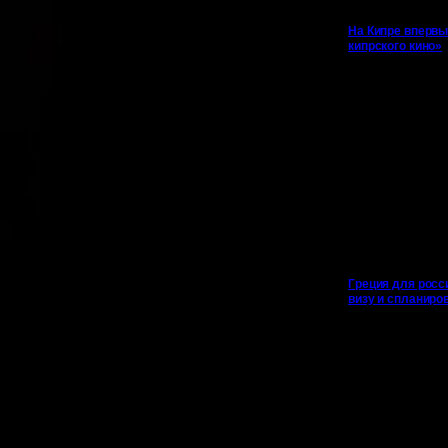
На Кипре впервы
кипрского кино»
Греция для росс
визу и спланиро