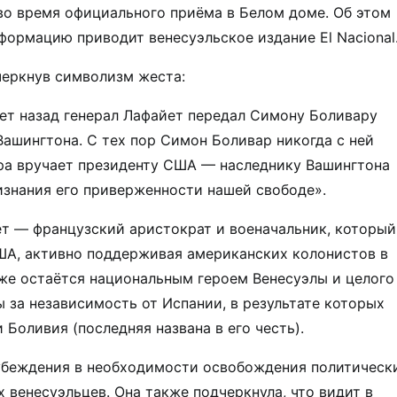
о время официального приёма в Белом доме. Об этом
формацию приводит венесуэльское издание El Nacional
черкнув символизм жеста:
лет назад генерал Лафайет передал Симону Боливару
ашингтона. С тех пор Симон Боливар никогда с ней
ара вручает президенту США — наследнику Вашингтона
изнания его приверженности нашей свободе».
т — французский аристократ и военачальник, который
ША, активно поддерживая американских колонистов в
же остаётся национальным героем Венесуэлы и целого
ы за независимость от Испании, в результате которых
 Боливия (последняя названа в его честь).
 убеждения в необходимости освобождения политическ
 венесуэльцев. Она также подчеркнула, что видит в