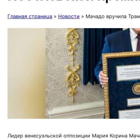
Главная страница
»
Новости
»
Мачадо вручила Тра
Лидер венесуэльской оппозиции Мария Корина Мач