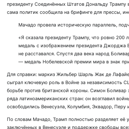
президенту Соединённых Штатов Дональду Трампу в
сама политик сообщила на брифинге для прессы, ин
Мачадо провела историческую параллель, под
«Я сказала президенту Трампу, что ровно 200 
медаль с изображением президента Джорджа В
не расставался. Спустя два века народ Болив
— медаль Нобелевской премии мира в знак пр
Для справки: маркиз Жильбер Шарль Жак де Лафайе
сыграл ключевую роль в Войне за независимость С
борьбе против британской короны. Симон Боливар 
ряда латиноамериканских стран: он возглавил войн
освободились Венесуэла, Колумбия, Эквадор, Перу и
По словам Мачадо, Трамп полностью разделяет её
заключённых в Венесуэле и поддержке свободы всех