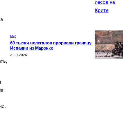
ла
Мир
60 тысяч нелегалов прорвали границу
Испании из Марокко
31.07.2026
ть,
и
за
но.