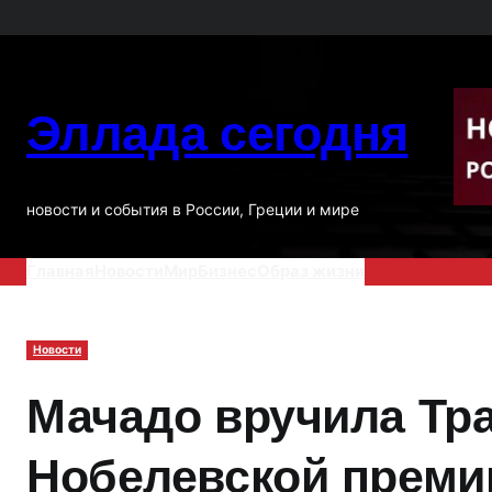
Перейти
к
содержимому
Эллада сегодня
новости и события в России, Греции и мире
Главная
Новости
Мир
Бизнес
Образ жизни
Новости
Мачадо вручила Тр
Нобелевской преми