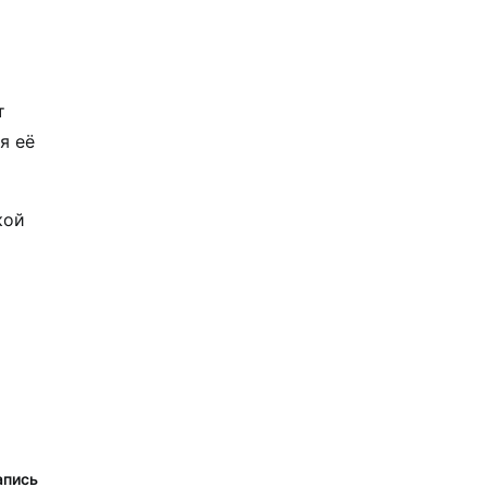
т
я её
кой
апись