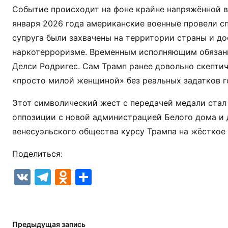
Событие происходит на фоне крайне напряжённой вн
января 2026 года американские военные провели с
супруга были захвачены на территории страны и до
наркотерроризме. Временным исполняющим обязанн
Делси Родригес. Сам Трамп ранее довольно скептич
«просто милой женщиной» без реальных задатков г
Этот символический жест с передачей медали ста
оппозиции с новой администрацией Белого дома и
венесуэльского общества курсу Трампа на жёсткое
Поделиться:
V
T
O
О
K
el
d
т
e
n
п
gr
o
р
Предыдущая запись