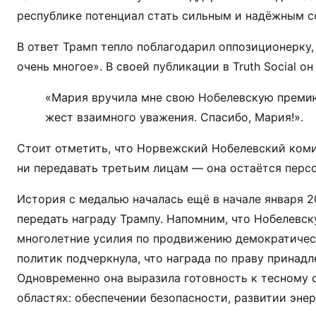
республике потенциал стать сильным и надёжным 
В ответ Трамп тепло поблагодарил оппозиционерку,
очень многое». В своей публикации в Truth Social он
«Мария вручила мне свою Нобелевскую премию
жест взаимного уважения. Спасибо, Мария!».
Стоит отметить, что Норвежский Нобелевский коми
ни передавать третьим лицам — она остаётся перс
История с медалью началась ещё в начале января 2
передать награду Трампу. Напомним, что Нобелевс
многолетние усилия по продвижению демократическ
политик подчеркнула, что награда по праву принадл
Одновременно она выразила готовность к тесному
областях: обеспечении безопасности, развитии эне