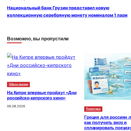
a
kl
а
Национальный банк Грузии представил новую
m
a
в
коллекционную серебряную монету номиналом 1 лари
s
и
s
т
Возможно, вы пропустили
ni
ь
ki
Образ жизни
На Кипре впервые пройдут «Дни
российско-кипрского кино»
06.08.2026
Политика
Греция для россиян л
как получить визу и
спланировать поездк