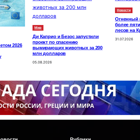
Новости
Огненный 
более пяти
Мир
лесов на К
Ди Каприо и Безос запустили
31.07.2026
проект по спасению
етом 2026
вымирающих животных за 200
млн долларов
у
05.08.2026
новости
Рубрики