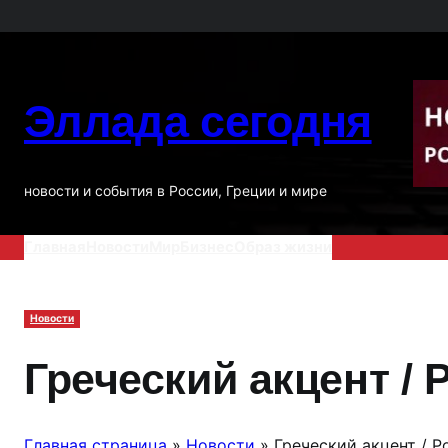
Перейти
к
содержимому
Эллада сегодня
новости и события в России, Греции и мире
Главная
Новости
Мир
Бизнес
Образ жизни
Новости
Греческий акцент /
Главная страница
»
Новости
»
Греческий акцент / 