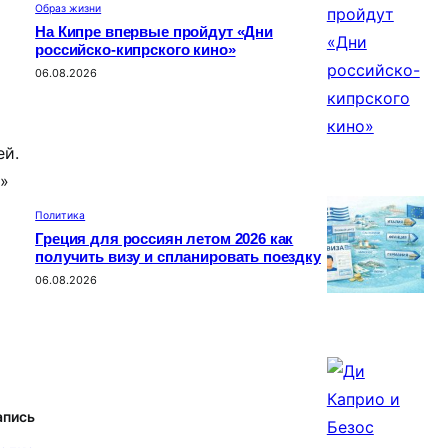
Образ жизни
На Кипре впервые пройдут «Дни
российско-кипрского кино»
06.08.2026
ей.
т»
Политика
Греция для россиян летом 2026 как
получить визу и спланировать поездку
06.08.2026
апись