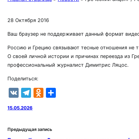
28 Октября 2016
Ваш браузер не поддерживает данный формат видео
Россию и Грецию связывают тесные отношения не тол
О своей личной истории и причинах переезда из Гр
профессиональный журналист Димитрис Ляцос.
Поделиться:
V
T
O
О
K
el
d
т
15.05.2026
e
n
п
gr
o
р
a
kl
а
Предыдущая запись