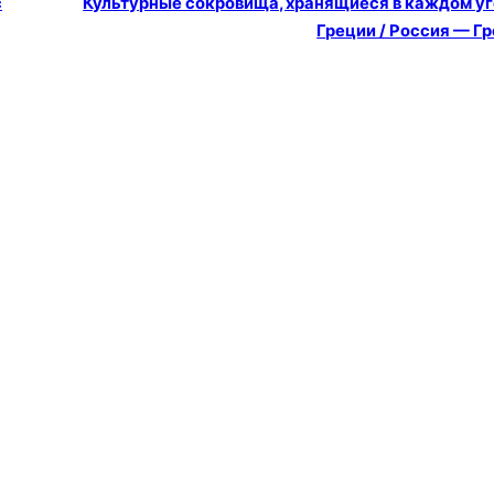
с
Культурные сокровища, хранящиеся в каждом у
Греции / Россия — Г