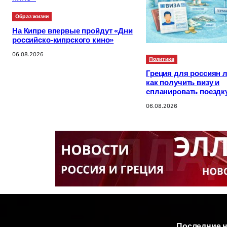
Образ жизни
На Кипре впервые пройдут «Дни
российско-кипрского кино»
06.08.2026
Политика
Греция для россиян л
как получить визу и
спланировать поездк
06.08.2026
Последние 