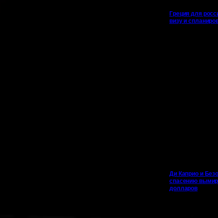
Греция для росс
визу и спланиро
Ди Каприо и Безо
спасению вымир
долларов