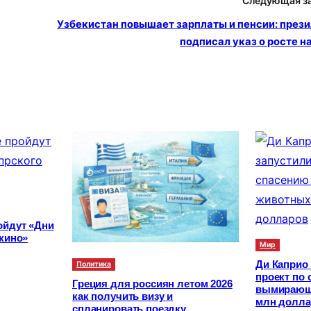
Следующая з
Узбекистан повышает зарплаты и пенсии: през
подписал указ о росте н
ойдут «Дни
 кино»
Мир
Ди Каприо 
Политика
проект по
Греция для россиян летом 2026
вымирающи
как получить визу и
млн долла
спланировать поездку