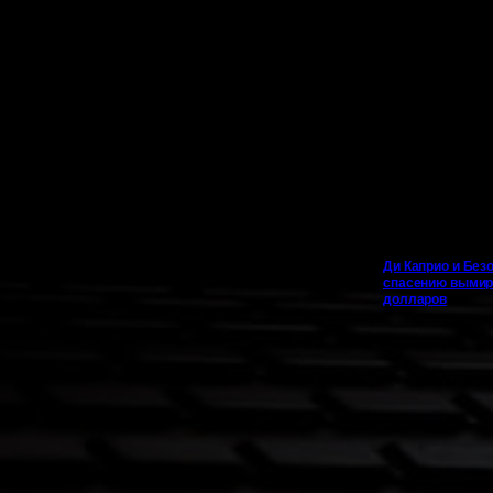
Ди Каприо и Безо
спасению вымир
долларов