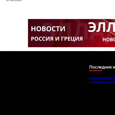
Последние 
Ступень ракеты 
столкнулась с Л