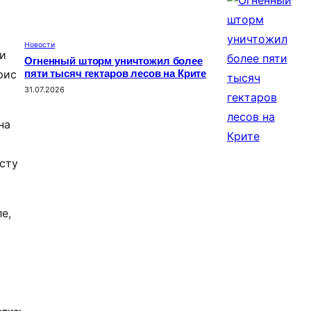
Новости
ди
Огненный шторм уничтожил более
рис
пяти тысяч гектаров лесов на Крите
31.07.2026
на
осту
е,