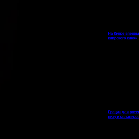
На Кипре впервы
кипрского кино»
Греция для росс
визу и спланиро