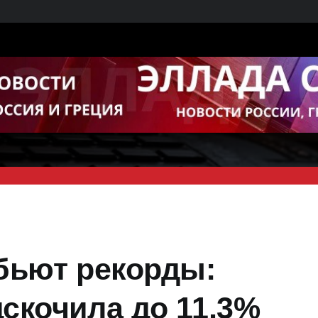
бьют рекорды:
скочила до 11,3%