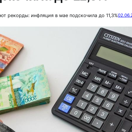
ют рекорды: инфляция в мае подскочила до 11,3%
02.06.