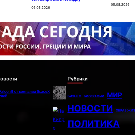
05.08.2026
06.08.2026
новости
Рубрики
Falcon 9 от компании SpaceX
МИР
уной
БИЗНЕС
БИОГРАФИИ
НОВОСТИ
ОБРАЗ ЖИ
ПОЛИТИКА