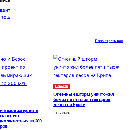
апись
идент
а 10%
Посмотреть все
Новости
Огненный шторм уничтожил
более пяти тысяч гектаров
лесов на Крите
и Безос запустили
31.07.2026
 спасению
х животных за 200
ров