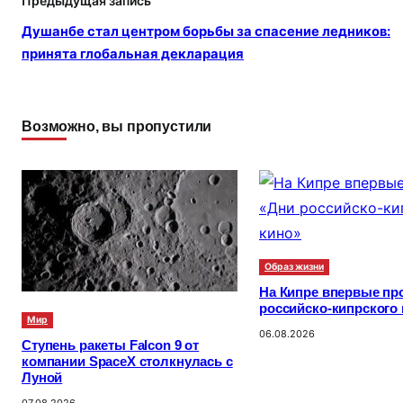
Предыдущая запись
Душанбе стал центром борьбы за спасение ледников:
принята глобальная декларация
Возможно, вы пропустили
Образ жизни
На Кипре впервые пр
российско-кипрского
Мир
06.08.2026
Ступень ракеты Falcon 9 от
компании SpaceX столкнулась с
Луной
07.08.2026