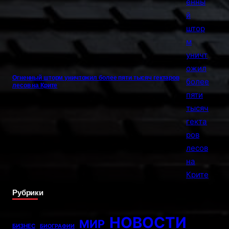
Огненный шторм уничтожил более пяти тысяч гектаров
лесов на Крите
Рубрики
НОВОСТИ
МИР
БИЗНЕС
БИОГРАФИИ