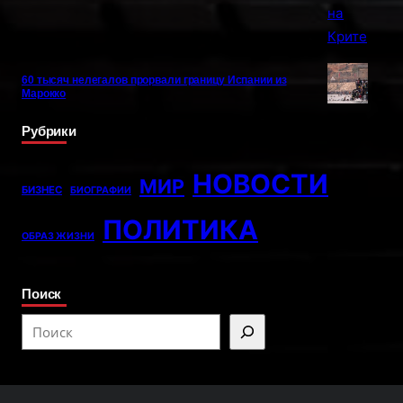
60 тысяч нелегалов прорвали границу Испании из
Марокко
Рубрики
НОВОСТИ
МИР
БИЗНЕС
БИОГРАФИИ
ПОЛИТИКА
ОБРАЗ ЖИЗНИ
Поиск
S
e
a
r