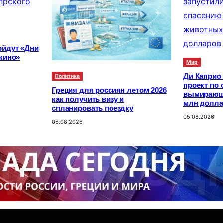
ойдут «Дни
 кино»
Мир
Ди Каприо 
Политика
проект по
Греция для россиян летом 2026
вымирающи
как получить визу и
млн долла
спланировать поездку
05.08.2026
06.08.2026