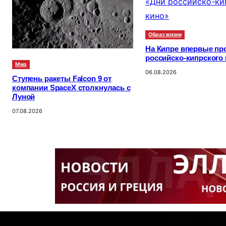
Образ жизни
На Кипре впервые пр
российско-кипрского
Мир
06.08.2026
Ступень ракеты Falcon 9 от
компании SpaceX столкнулась с
Луной
07.08.2026