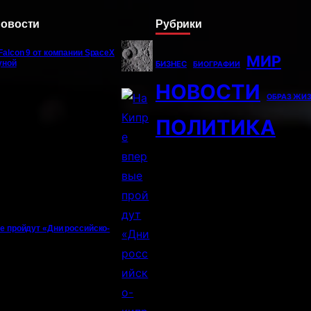
новости
Рубрики
Falcon 9 от компании SpaceX
МИР
уной
БИЗНЕС
БИОГРАФИИ
НОВОСТИ
ОБРАЗ ЖИ
ПОЛИТИКА
е пройдут «Дни российско-