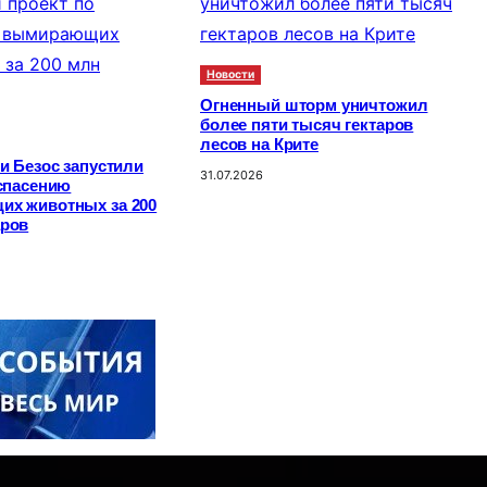
Новости
Огненный шторм уничтожил
более пяти тысяч гектаров
лесов на Крите
и Безос запустили
31.07.2026
 спасению
х животных за 200
ров