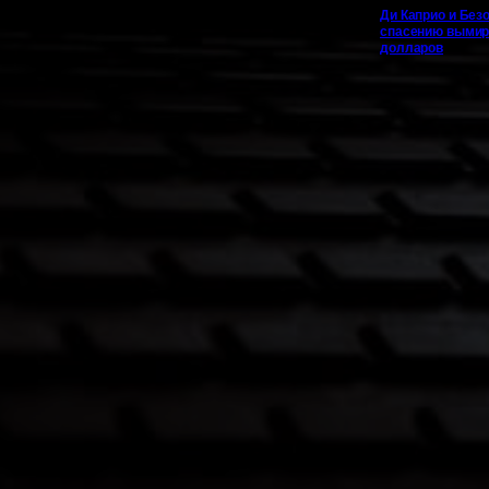
Ди Каприо и Безо
спасению вымир
долларов