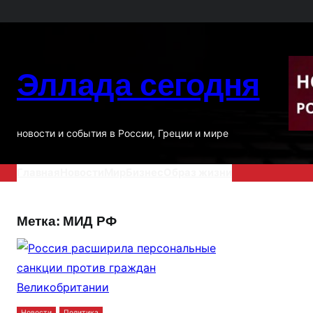
Перейти
к
содержимому
Эллада сегодня
новости и события в России, Греции и мире
Главная
Новости
Мир
Бизнес
Образ жизни
Метка:
МИД РФ
Новости
Политика