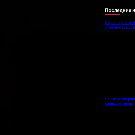
Последние 
Ступень ракеты 
столкнулась с Л
На Кипре впервы
кипрского кино»