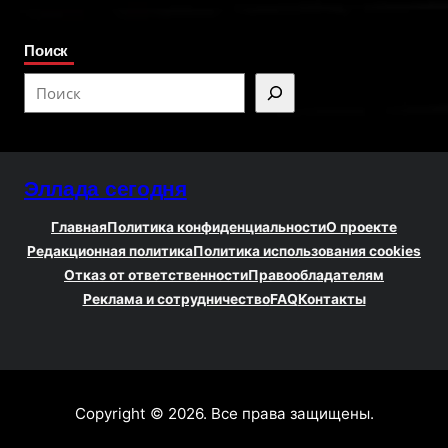
Поиск
S
e
a
r
Эллада сегодня
c
h
Главная
Политика конфиденциальности
О проекте
Редакционная политика
Политика использования cookies
Отказ от ответственности
Правообладателям
Реклама и сотрудничество
FAQ
Контакты
Copyright © 2026. Все права защищены.