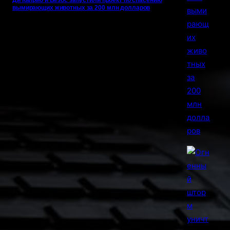
Ди Каприо и Безос запустили проект по спасению
вымирающих животных за 200 млн долларов