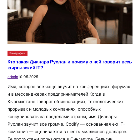
Биографии
Кто такая Дианара Руслан и почему о ней говорит весь
кыргызский IT?
admin
10.05.2025
Имя, которое все чаще звучит на конференциях, форумах
и в мессенджерах предпринимателей Когда в
Кыргызстане говорят об инновациях, технологических
прорывах и молодых компаниях, способных
конкурировать за пределами страны, имя Дианары
Руслан звучит все громче. Codify — основанная ею IT-
компания — оценивается в шесть миллионов долларов.
Ее продуктами пользуются в Сингапуре, Бельгии,