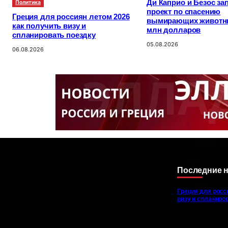
Ди Каприо и Безос за
Политика
проект по спасению
Греция для россиян летом 2026
вымирающих животны
как получить визу и
млн долларов
спланировать поездку
05.08.2026
06.08.2026
Последние 
Греция для росс
визу и спланиро