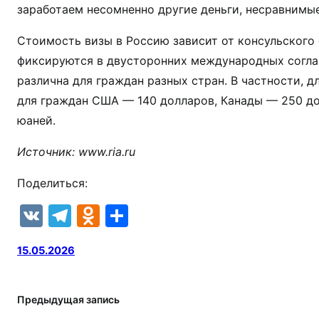
заработаем несомненно другие деньги, несравнимы
Стоимость визы в Россию зависит от консульского
фиксируются в двусторонних международных соглаш
различна для граждан разных стран. В частности, д
для граждан США — 140 долларов, Канады — 250 до
юаней.
Источник: www.ria.ru
Поделиться:
V
T
O
О
K
el
d
т
15.05.2026
e
n
п
gr
o
р
a
kl
а
Предыдущая запись