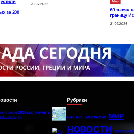
пустили
Мир
31.07.2026
60 тысяч 
х за 200
границу И
31.07.2026
новости
Рубрики
иян летом 2026 как получить
МИР
БИЗНЕС
вать поездку
БИОГРАФИИ
НОВОСТИ
ОБРАЗ ЖИ