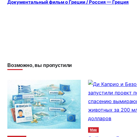
m
a
в
Документальный фильм о Греции / Россия — Греция
s
и
s
т
ni
ь
ki
Возможно, вы пропустили
Мир