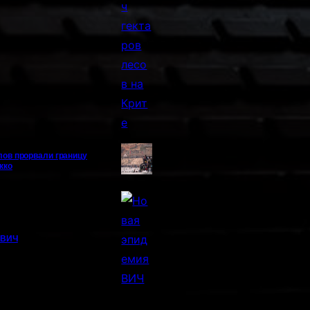
лов прорвали границу
кко
 ВИЧ