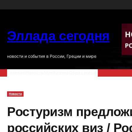
Перейти
к
содержимому
Эллада сегодня
новости и события в России, Греции и мире
Главная
Новости
Мир
Бизнес
Образ жизни
Новости
Ростуризм предлож
российских виз / Р