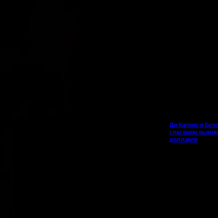
Ди Каприо и Безо
спасению вымир
долларов