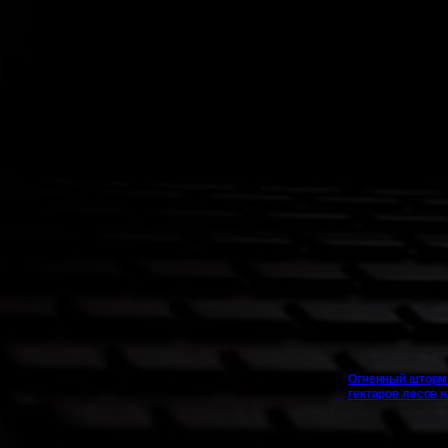
Огненный шторм 
гектаров лесов н