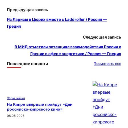
e
n
п
gr
o
р
Предыдущая запись
a
kl
а
Из Ларисы в Цюрих вместе с Laddroller / Россия —
m
a
в
Греция
s
и
Следующая запись
s
т
В МИД отметили потенциал взаимодействия России и
ni
ь
Греции в сфере энергетики / Россия — Греция
ki
Последние новости
Посмотреть все
Образ жизни
На Кипре впервые пройдут «Дни
российско-кипрского кино»
06.08.2026