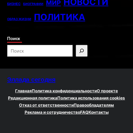
НОВОСТИ
МИР
БИЗНЕС
БИОГРАФИИ
ПОЛИТИКА
ОБРАЗ ЖИЗНИ
Поиск
S
e
a
r
Эллада сегодня
c
h
Главная
Политика конфиденциальности
О проекте
Редакционная политика
Политика использования cookies
Отказ от ответственности
Правообладателям
Реклама и сотрудничество
FAQ
Контакты