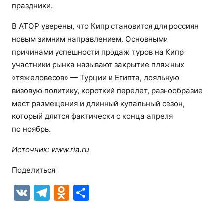
праздники.
В АТОР уверены, что Кипр становится для россиян
новым зимним направлением. Основными
причинами успешности продаж туров на Кипр
участники рынка называют закрытие пляжных
«тяжеловесов» — Турции и Египта, лояльную
визовую политику, короткий перелет, разнообразие
мест размещения и длинный купальный сезон,
который длится фактически с конца апреля
по ноябрь.
Источник:
www.ria.ru
Поделиться:
V
T
O
О
K
el
d
т