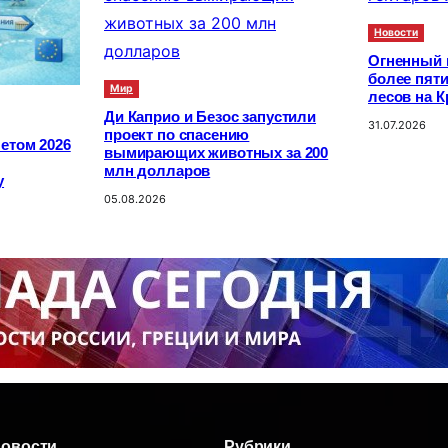
Новости
Огненный 
более пяти
Мир
лесов на К
Ди Каприо и Безос запустили
31.07.2026
проект по спасению
етом 2026
вымирающих животных за 200
млн долларов
у
05.08.2026
новости
Рубрики