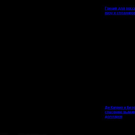
Греция для росс
визу и спланиро
Ди Каприо и Безо
спасению вымир
долларов