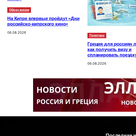
Образ жизни
На Кипре впервые пройдут «Дни
российско-кипрского кино»
06.08.2026
Политика
Греция для россиян л
как получить визу и
спланировать поездк
06.08.2026
Последние 