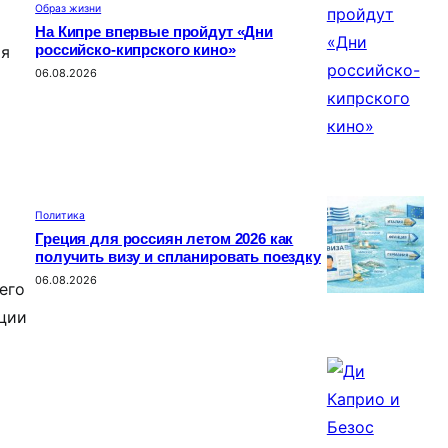
Образ жизни
На Кипре впервые пройдут «Дни
ия
российско-кипрского кино»
06.08.2026
Политика
Греция для россиян летом 2026 как
получить визу и спланировать поездку
06.08.2026
его
кции