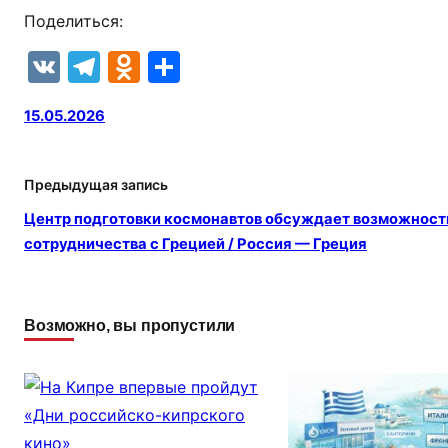
Поделиться:
V
T
O
О
K
el
d
т
15.05.2026
e
n
п
gr
o
р
a
kl
а
Предыдущая запись
m
a
в
Центр подготовки космонавтов обсуждает возможност
сотрудничества с Грецией / Россия — Греция
s
и
s
т
ni
ь
Возможно, вы пропустили
ki