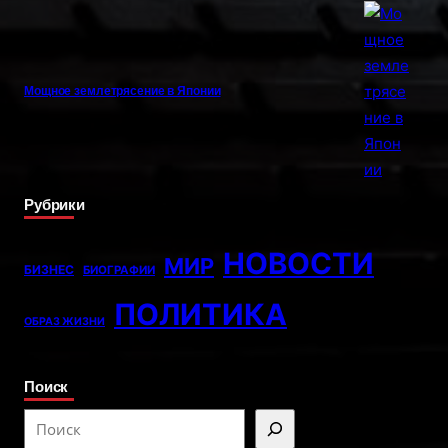
Мощное землетрясение в Японии
Рубрики
НОВОСТИ
МИР
БИЗНЕС
БИОГРАФИИ
ПОЛИТИКА
ОБРАЗ ЖИЗНИ
Поиск
S
e