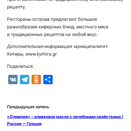
рецепту.
Рестораны острова предлагают большое
разнообразие киферских блюд, местного мяса
и традиционных рецептов на любой вкус.
Дополнительная информация: муниципалитет
Китиры, www.kythira.gr
Поделиться:
V
T
O
О
K
el
d
т
e
n
п
gr
o
р
Предыдущая запись
a
kl
а
«Олимпия» – оливковое масло с лечебными свойствами /
m
a
в
Россия — Греция