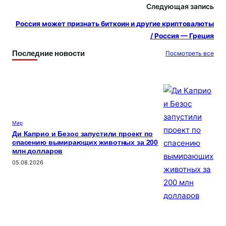
s
и
Следующая запись
s
т
Россия может признать биткоин и другие криптовалюты
ni
ь
/ Россия — Греция
ki
Последние новости
Посмотреть все
Мир
Ди Каприо и Безос запустили проект по
спасению вымирающих животных за 200
млн долларов
05.08.2026