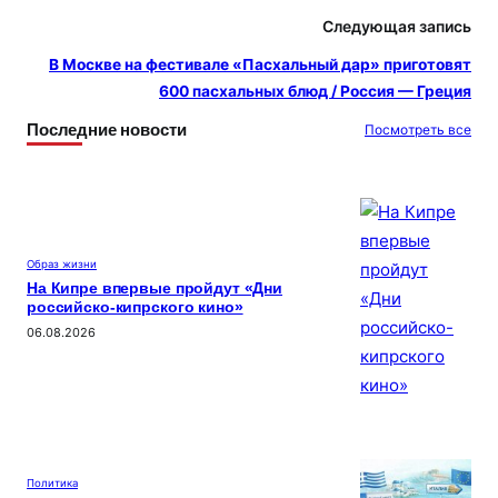
s
и
Следующая запись
s
т
В Москве на фестивале «Пасхальный дар» приготовят
ni
ь
600 пасхальных блюд / Россия — Греция
ki
Последние новости
Посмотреть все
Образ жизни
На Кипре впервые пройдут «Дни
российско-кипрского кино»
06.08.2026
Политика