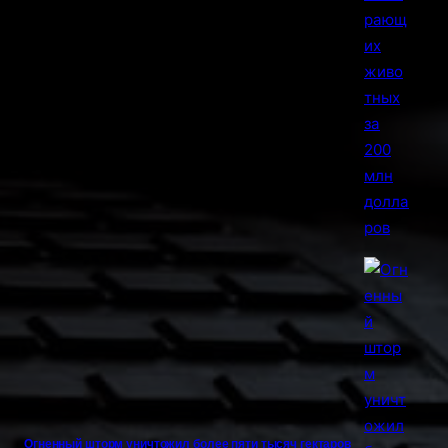
Огненный шторм уничтожил более пяти тысяч гектаров