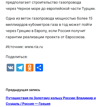
предполагает строительство газопровода
через Черное море до европейской части Турции.
Одна из веток газопровода мощностью более 15
миллиардов кубометров газа в год может пойти
через Грецию в Европу, если Россия получит
гарантии реализации проекта от Евросоюза.
Источник:
www.ria.ru
Поделиться:
V
T
O
О
K
el
d
т
e
n
п
gr
o
р
Предыдущая запись
a
kl
а
Путешествия по Золотому кольцу России: Владимир и
m
a
в
Суздаль / Россия — Греция