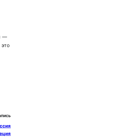
и —
 это
апись
оссия
еция