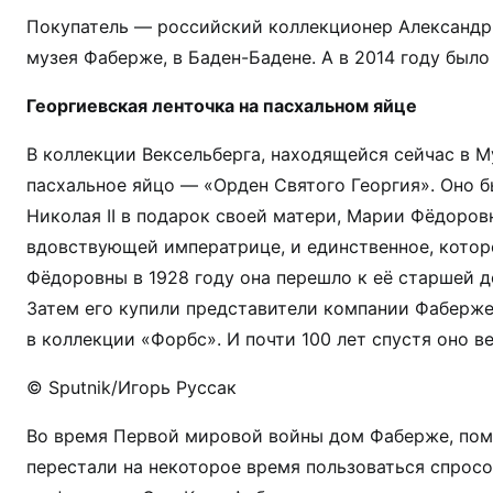
Покупатель — российский коллекционер Александр 
музея Фаберже, в Баден-Бадене. А в 2014 году был
Георгиевская ленточка на пасхальном яйце
В коллекции Вексельберга, находящейся сейчас в М
пасхальное яйцо — «Орден Святого Георгия». Оно бы
Николая II в подарок своей матери, Марии Фёдоров
вдовствующей императрице, и единственное, которо
Фёдоровны в 1928 году она перешло к её старшей до
Затем его купили представители компании Фаберже.
в коллекции «Форбс». И почти 100 лет спустя оно в
© Sputnik/Игорь Руссак
Во время Первой мировой войны дом Фаберже, пом
перестали на некоторое время пользоваться спросо