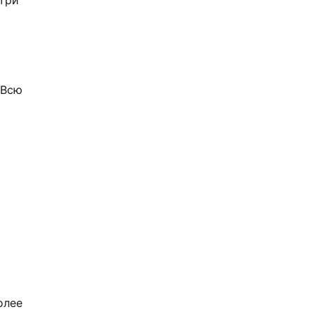
три
 Всю
олее