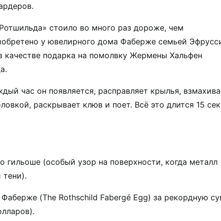
ардеров.
 Ротшильда» стоило во много раз дороже, чем
иобретено у ювелирного дома Фаберже семьей Эфрусси
 в качестве подарка на помолвку Жермены Хальфен
а.
дый час он появляется, расправляет крылья, взмахива
ловкой, раскрывает клюв и поет. Всё это длится 15 сек
 гильоше (особый узор на поверхности, когда металл
 тени).
о Фаберже (The Rothschild Fabergé Egg) за рекордную с
олларов).