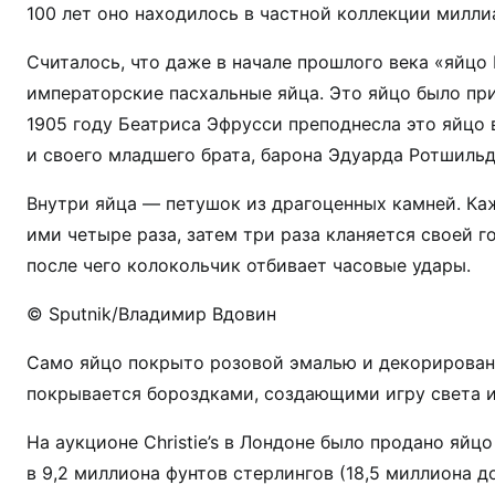
100 лет оно находилось в частной коллекции милли
Считалось, что даже в начале прошлого века «яйцо
императорские пасхальные яйца. Это яйцо было пр
1905 году Беатриса Эфрусси преподнесла это яйцо
и своего младшего брата, барона Эдуарда Ротшильд
Внутри яйца — петушок из драгоценных камней. Каж
ими четыре раза, затем три раза кланяется своей го
после чего колокольчик отбивает часовые удары.
© Sputnik/Владимир Вдовин
Само яйцо покрыто розовой эмалью и декорировано
покрывается бороздками, создающими игру света и
На аукционе Christie’s в Лондоне было продано яйц
в 9,2 миллиона фунтов стерлингов (18,5 миллиона д