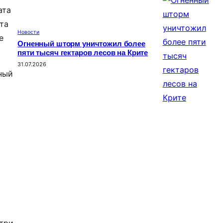
ата
та
Новости
е
Огненный шторм уничтожил более
пяти тысяч гектаров лесов на Крите
31.07.2026
ьный