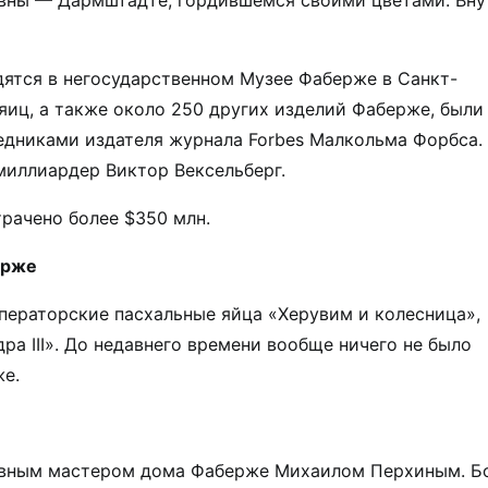
овны — Дармштадте, гордившемся своими цветами. Вну
дятся в негосударственном Музее Фаберже в Санкт-
 яиц, а также около 250 других изделий Фаберже, были
ледниками издателя журнала Forbes Малкольма Форбса.
миллиардер Виктор Вексельберг.
рачено более $350 млн.
ерже
ераторские пасхальные яйца «Херувим и колесница»,
ра III». До недавнего времени вообще ничего не было
е.
лавным мастером дома Фаберже Михаилом Перхиным. Б