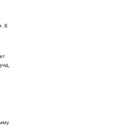
. В
ет
унд,
умму