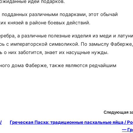
ожиданные идеи подарков.
 подданных различными подарками, этот обычай
ких князей в районе боевых действий.
еребра, а различные полезные изделия из меди и латун
арь с императорской символикой. По замыслу Фаберже,
ь о них заботится, знает их насущные нужды.
ирного дома Фаберже, также являются редчайшим
Следующая з
/
Греческая Пасха: традиционные пасхальные яйца / Р
— Гр