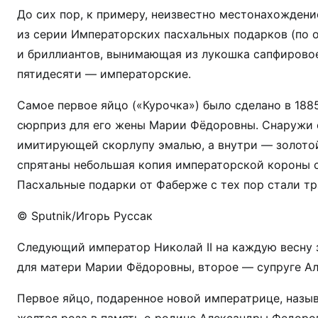
До сих пор, к примеру, неизвестно местонахожден
из серии Императорских пасхальных подарков (по о
и бриллиантов, вынимающая из лукошка сапфировое 
пятидесяти — императорские.
Самое первое яйцо («Курочка») было сделано в 1885
сюрприз для его жены Марии Фёдоровны. Снаружи о
имитирующей скорлупу эмалью, а внутри — золотой 
спрятаны небольшая копия императорской короны с
Пасхальные подарки от Фаберже с тех пор стали т
© Sputnik/Игорь Руссак
Следующий император Николай II на каждую весну 
для матери Марии Фёдоровны, второе — супруге А
Первое яйцо, подаренное новой императрице, назы