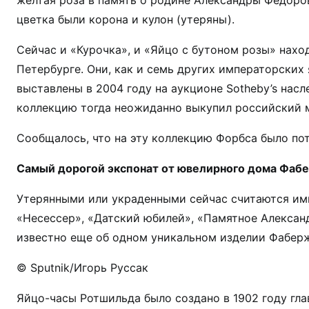
желтая роза в память о родине Александры Федор
цветка были корона и кулон (утеряны).
Сейчас и «Курочка», и «Яйцо с бутоном розы» нахо
Петербурге. Они, как и семь других императорских
выставлены в 2004 году на аукционе Sotheby’s нас
коллекцию тогда неожиданно выкупил российский 
Сообщалось, что на эту коллекцию Форбса было пот
Самый дорогой экспонат от ювелирного дома Фаб
Утерянными или украденными сейчас считаются имп
«Несессер», «Датский юбилей», «Памятное Александ
известно еще об одном уникальном изделии Фаберж
© Sputnik/Игорь Руссак
Яйцо-часы Ротшильда было создано в 1902 году г