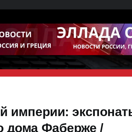
й империи: экспонат
 дома Фаберже /