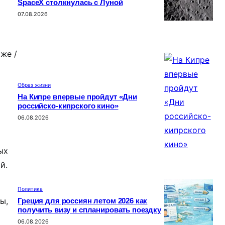
SpaceX столкнулась с Луной
07.08.2026
же /
Образ жизни
На Кипре впервые пройдут «Дни
российско-кипрского кино»
06.08.2026
ых
й.
Политика
ы,
Греция для россиян летом 2026 как
получить визу и спланировать поездку
06.08.2026