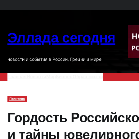
Перейти
к
содержимому
Эллада сегодня
новости и события в России, Греции и мире
Главная
Новости
Мир
Бизнес
Образ жизни
Политика
Гордость Российско
и тайны ювелирного