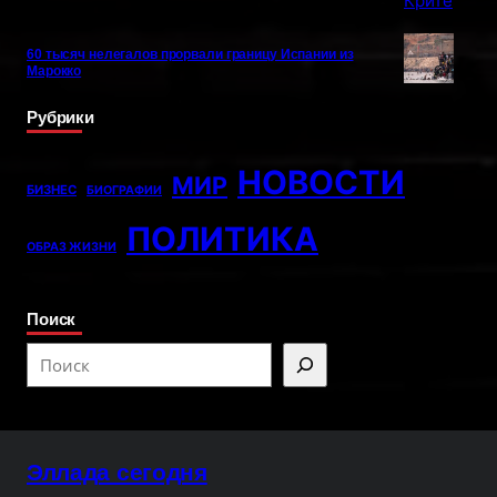
60 тысяч нелегалов прорвали границу Испании из
Марокко
Рубрики
НОВОСТИ
МИР
БИЗНЕС
БИОГРАФИИ
ПОЛИТИКА
ОБРАЗ ЖИЗНИ
Поиск
S
e
a
r
Эллада сегодня
c